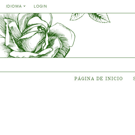
Danish
IDIOMA
LOGIN
English
Danish
PÁGINA DE INICIO
SUR
French
English
German
Ubicación 
French
Italien
Coleccione
German
Coleccion
Spanish
Italien
Gen
Spanish
Nuevas c
PÁGINA DE INICIO
Donde comp
pl
{{OBJ.PRODNAME}}
®
Salgsnavn: {{obj.ProdTradeName}}
. Sortsnavn: {{obj.ProdSegment}}.
®
MERE