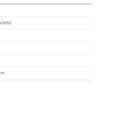
028(N)
 cm
 and orange blend (with tones of other hues)
e
han 5 cm.
n 25 and 50