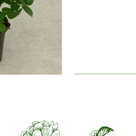
Periodo de floración
Norma
Perfume de la flor
Little 
Durabilidad de las flores
Up to 
Tipo de flor cortada
Spray
Hábito de floración
Contin
Posibilidad de uso como flor cort
Follaje
Dark s
Salud de la planta
Health
Producción de escaramujos
N