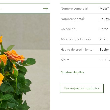
o
Nombre comercial
Maia
™
Nombre varietal
Poulty
Colección
Party
®
Año de introducción
2020
Hábito de crecimiento
Bushy
Altura
20-40
Color de la flor
Orange
Mostrar detalles
Descripción de la flor
Doubl
Encontrar un productor
Tamaño de la flor
Less t
Número de pétalos
Betwee