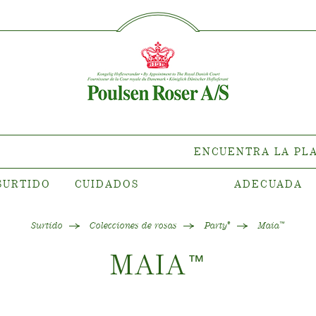
SØG PÅ DETTE SITE
TIDO
CUIDADOS
ENCUEN
PLANTA 
de la planta
Cuidados para rosas de
exterior
s de clematis
Cuidados para rosas de
es de rosas
interior
tiana
ENCUENTRA LA PL
Cuidados para clematis de
olecciones
exterior
SURTIDO
CUIDADOS
ADECUADA
rar nuestras
Cuidados para clematis de
antas
interior
Cuidar un “Towne & Contry”
Surtido
Colecciones de rosas
Party
Maia
®
™
MAIA
™