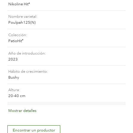
Nikoline Hit
®
La compañía
Nombre varietal
Poulpah125(N)
Colección
PatioHit
®
Año de introducción
2023
Hábito de crecimiento
Bushy
Altura
20-40 cm
Color de la flor
Mostrar detalles
Medium red
Descripción de la flor
Encontrar un productor
Double