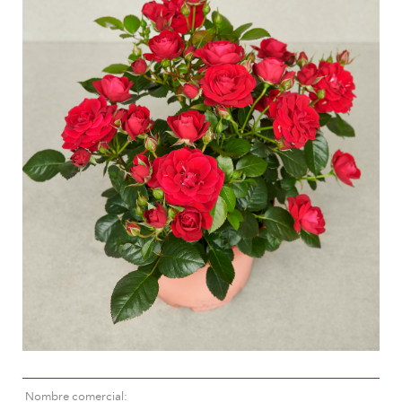
Cuidados para rosas de exterior
Nuevas colecciones
Cuidados para rosas de interior
Donde comprar nuestras plantas
Cuidados para clematis de exterior
Cuidados para clematis de interior
CUIDADOS
Cuidar un “Towne & Contry”
Cuidados para rosas de exterior
ENCUENTRA LA PLANTA ADECUADA
Cuidados para rosas de interior
Cuidados para clematis de exterior
Cuidados para clematis de interior
HISTORIA
Cuidar un “Towne & Contry”
La compañía
ENCUENTRA LA PLANTA ADECUADA
HISTORIA
Nombre comercial