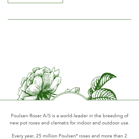
Tamaño de la flor
Between 5 and 8 cm.
Número de pétalos
Between 25 and 50
Periodo de floración
Normal
Perfume de la flor
Little or no scent
Durabilidad de las flores
Up to 18 days
Tipo de flor cortada
Spray
Poulsen Roser A/S is a world-leader in the breeding of
new pot roses and clematis for indoor and outdoor use.
Hábito de floración
Continuous flowering
Every year, 25 million Poulsen
roses and more than 2
®