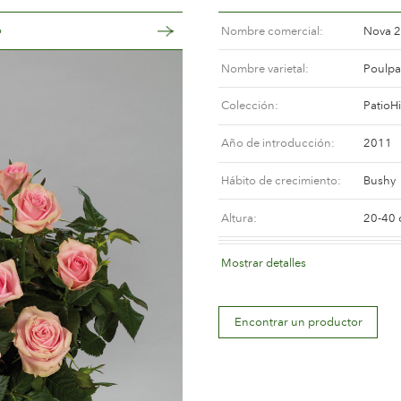
o
Nombre comercial
Nova 2
Nombre varietal
Poulp
Colección
PatioHi
Año de introducción
2011
Hábito de crecimiento
Bushy
Altura
20-40
Color de la flor
Mediu
Mostrar detalles
Descripción de la flor
Doubl
Encontrar un productor
Tamaño de la flor
Betwee
Número de pétalos
Betwee