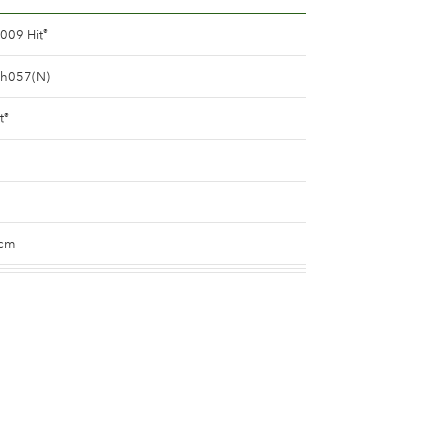
009 Hit
®
ah057(N)
t
®
 cm
m pink
e
n 5 and 8 cm.
n 25 and 50