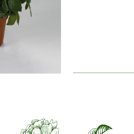
Periodo de floración
Late
Perfume de la flor
Little 
Durabilidad de las flores
More 
Tipo de flor cortada
Single 
Hábito de floración
Contin
Follaje
Dark s
Salud de la planta
Very he
Resistencia de la planta
Very h
Producción de escaramujos
N