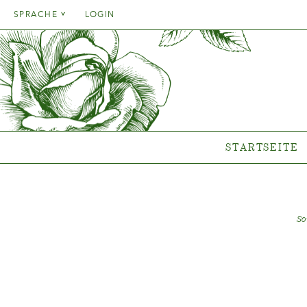
Danish
SPRACHE
LOGIN
English
Danish
STARTSEITE
SORT
French
English
German
Welche P
French
Italien
Clematis-
German
Rosen-Ko
Spanish
Italien
Gen
STARTSEITE
Spanish
Neue Ko
Wo unsere Pfl
s
So
{{OBJ.PRODNAME}}
®
Salgsnavn: {{obj.ProdTradeName}}
. Sortsnavn: {{obj.ProdSegment}}.
®
MERE