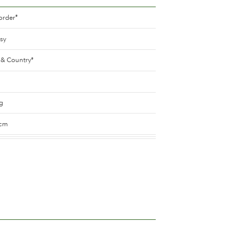
order
®
sy
& Country
®
g
 cm
Barbara Border
®
Barbara Border
®
sa
üllt