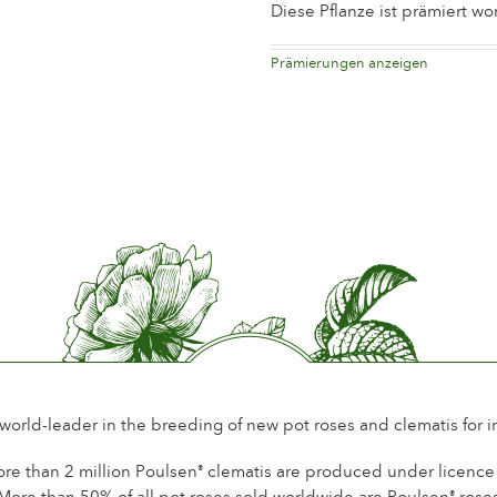
Blütengröße
Zwisch
Diese Pflanze ist prämiert w
Anzahl Blütenblätter
Mehr a
Prämierungen anzeigen
1997
Certificate of Merit Concours Inte
Blütezeit
Norma
Le Roeulx
Belgien
Duft
Wenig 
Haltbarkeit der Blüten
Bis 10
Art der Schnittblume
Mehere
Blühgewohnheit
Dauer 
Laub
Dunkel
Gesundheit
Gesun
Winterhärte
Winter
 world-leader in the breeding of new pot roses and clematis for 
Hagebuttenbildung
Nein
re than 2 million Poulsen
clematis are produced under licence a
®
More than 50% of all pot roses sold worldwide are Poulsen
rose
®