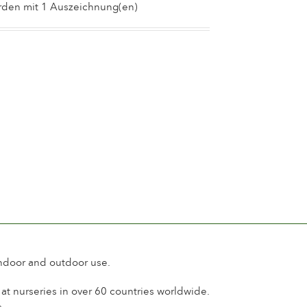
en 5 and 8 cm.
orden mit 1 Auszeichnung(en)
ls 25
rnational de Roses Nouvelles
l
oder kein Duft
 Tage
 blüten auf dem Stiel
Blütede
 glänzend
d
hart
indoor and outdoor use.
t nurseries in over 60 countries worldwide.
s