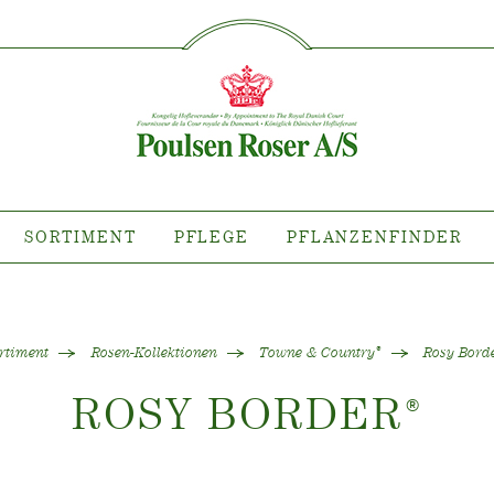
SØG PÅ DETTE SITE
IMENT
PFLEGE
PFLANZE
flanze wo?
Pflege von Freilandrosen
Kollektionen
Pflege von Zimmerrosen
llektionen
Pflege von Freilandclematis
tiana
Pflege von Zimmerclematis
SORTIMENT
PFLEGE
PFLANZENFINDER
llektionen
Pflege Ort & Land
anzen erhältlich
ind
rtiment
Rosen-Kollektionen
Towne & Country
Rosy Bord
®
ROSY BORDER
®