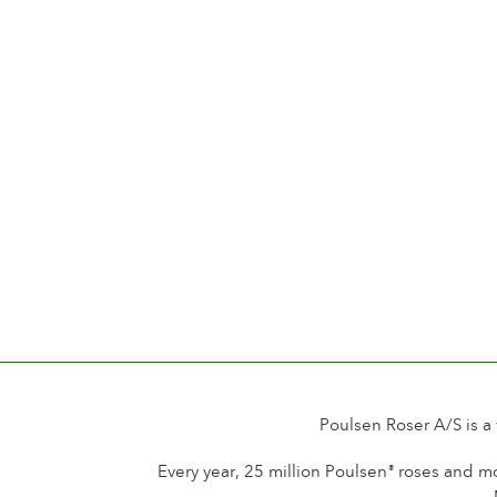
Poulsen Roser A/S is a
Every year, 25 million Poulsen
roses and mo
®