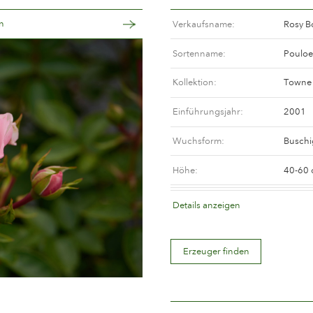
n
Verkaufsname
Rosy B
Sortenname
Pouloe
Kollektion
Towne 
Einführungsjahr
2001
Wuchsform
Buschi
Höhe
40-60
Synonym(Canada)
Santa 
Details anzeigen
Synonym(USA)
Santa 
Erzeuger finden
Blütenfarbe
Zartro
Blütenbeschreibung
Halbgef