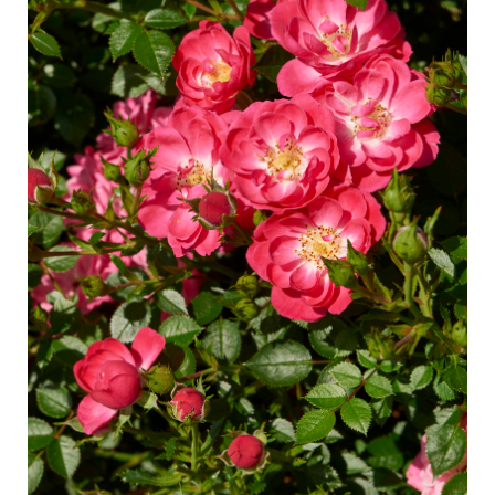
Pflege von Freilandrosen
Neue Kollektionen
Pflege von Zimmerrosen
Wo unsere Pflanzen erhältlich sind
Pflege von Freilandclematis
Pflege von Zimmerclematis
PFLEGE
Pflege Ort & Land
Pflege von Freilandrosen
PFLANZENFINDER
Pflege von Zimmerrosen
Pflege von Freilandclematis
Pflege von Zimmerclematis
GESCHICHTE
Pflege Ort & Land
Das Unternehmen
PFLANZENFINDER
GESCHICHTE