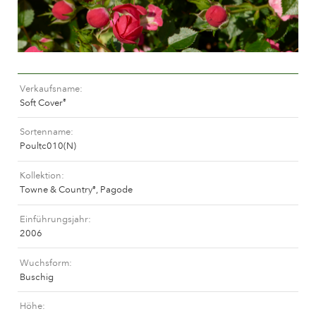
Das Unternehmen
Verkaufsname
Soft Cover
®
Sortenname
Poultc010(N)
Kollektion
Towne & Country
, Pagode
®
Einführungsjahr
2006
Wuchsform
Buschig
Höhe