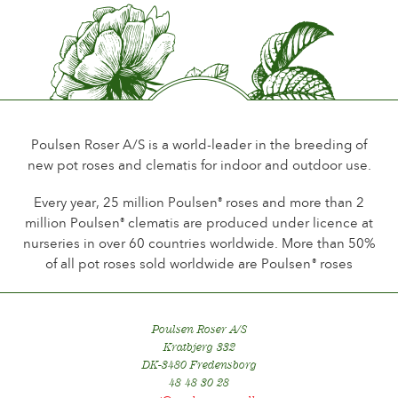
Glasgow, Scotland
England
Duft
Wenig oder kein Duft
2007
Certificate of Commendation The City of Glasgow International
Haltbarkeit der Blüten
Rose Trials
Bis 10 Tage
Glasgow, Scotland
England
Art der Schnittblume
Poulsen Roser A/S is a world-leader in the breeding of
Mehere blüten auf dem Stiel
new pot roses and clematis for indoor and outdoor use.
2007
Bronze Medal Stadt Baden-Baden Gartenamt
Blühgewohnheit
Every year, 25 million Poulsen
roses and more than 2
®
Baden-Baden
Dauer Blütede
Tyskland
million Poulsen
clematis are produced under licence at
®
nurseries in over 60 countries worldwide. More than 50%
Laub
2007
of all pot roses sold worldwide are Poulsen
roses
®
Dunkel glänzend
Silver Medal Concours International de Roses Nouvelles
Geneve 26
Gesundheit
Schweiz
Sehr gesund
Poulsen Roser A/S
Kratbjerg 332
2006
Winterhärte
DK-3480 Fredensborg
Gold Medal Concorso Internazionale Premio Roma
Sehr winterhart
48 48 30 28
Roma