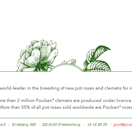
Période de floraison
Norma
Parfum de la fleur
Parfum
Longévité de la fleur
Jusqu´
Type de fleurs coupées
Plus de
Habitude de floraison
Florai
Feuillage
Norma
Saine de la Plante
Très sa
Résistance de la Plante
Résista
 world-leader in the breeding of new pot roses and clematis for 
Mise à fruits
Non
re than 2 million Poulsen
clematis are produced under licence a
®
More than 50% of all pot roses sold worldwide are Poulsen
rose
®
 A/S
Kratbjerg 332
DK-3480 Fredensborg
48 48 30 28
post@poul