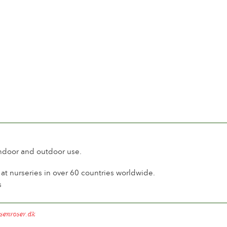
le
 soutenu
à 10 jours
 fleurs sur la tige
son contineu
l
ine
nt
indoor and outdoor use.
t nurseries in over 60 countries worldwide.
s
senroser.dk