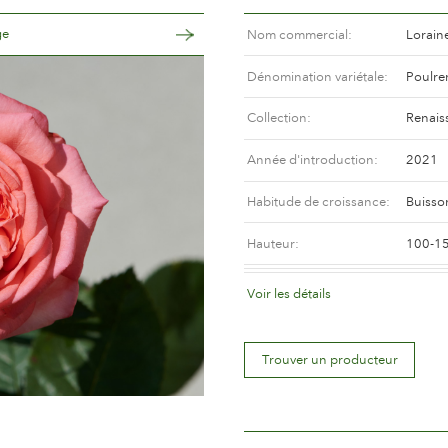
ge
Nom commercial
Lorain
Dénomination variétale
Poulre
Collection
Renais
Année d'introduction
2021
Habitude de croissance
Buisso
Hauteur
100-1
Coloris de la fleur
Abricot
Voir les détails
Déscription de la fleur
Doubl
Trouver un producteur
Taille de la fleur
Entre 
Nombre de pétales
Plus d