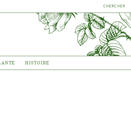
CHERCHER
LA BONNE
HISTOIRE
NTE
L'histoire de Poulsen Roser
A/S
LANTE
HISTOIRE