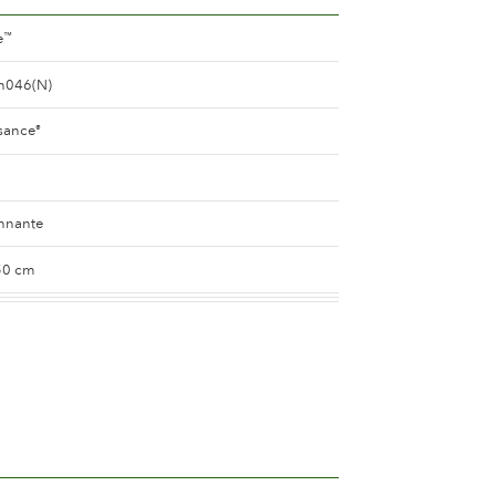
e
™
n046(N)
sance
®
nnante
50 cm
 mélangé (avec d'autres teintes)
e
8 and 10 cm.
e 25