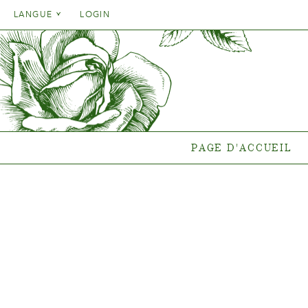
Danish
LANGUE
LOGIN
English
Danish
PAGE D'ACCUEIL
GA
French
English
German
Quelle pla
French
end
Italien
German
Collections
Spanish
Italien
Collectio
PAGE D'ACCUEIL
Spanish
Gen
Nouvelles
Points de vent
{{OBJ.PRODNAME}}
®
Salgsnavn: {{obj.ProdTradeName}}
. Sortsnavn: {{obj.ProdSegment}}.
®
MERE