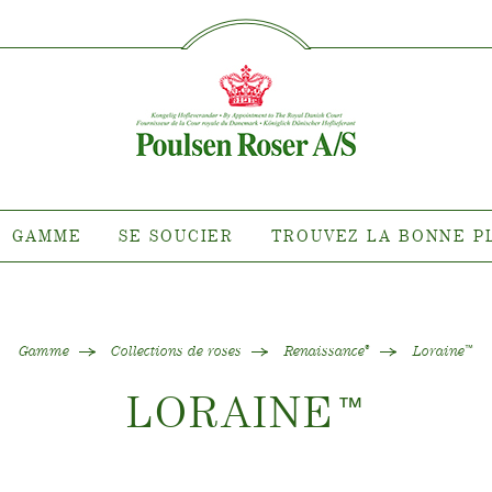
SØG PÅ DETTE SITE
MME
SE SOUCIER
TROUVEZ 
PLA
nte pour quel
Entretien des roses d'extérieur
roit ?
Entretien des roses d'intérieur
 de clématites
Entretien des clématites
ns de roses
d'extérieur
GAMME
SE SOUCIER
TROUVEZ LA BONNE P
tiana
Entretien des clématites
d'intérieur
 collections
Entretien des roses "Towne &
e de nos plantes
Country"
Gamme
Collections de roses
Renaissance
Loraine
®
™
LORAINE
™