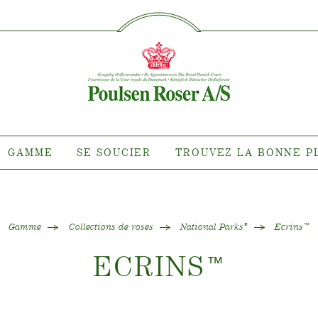
SØG PÅ DETTE SITE
MME
SE SOUCIER
TROUVEZ 
PLA
nte pour quel
Entretien des roses d'extérieur
roit ?
Entretien des roses d'intérieur
 de clématites
Entretien des clématites
ns de roses
d'extérieur
GAMME
SE SOUCIER
TROUVEZ LA BONNE P
tiana
Entretien des clématites
d'intérieur
 collections
Entretien des roses "Towne &
e de nos plantes
Country"
Gamme
Collections de roses
National Parks
Ecrins
®
™
ECRINS
™