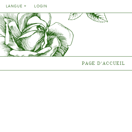
Danish
LANGUE
LOGIN
English
Danish
PAGE D'ACCUEIL
GA
French
English
German
Quelle pla
French
end
Italien
German
Collections
Spanish
Italien
Collectio
PAGE D'ACCUEIL
Spanish
Gen
Nouvelles
Points de vent
{{OBJ.PRODNAME}}
®
Salgsnavn: {{obj.ProdTradeName}}
. Sortsnavn: {{obj.ProdSegment}}.
®
MERE