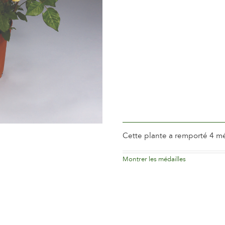
Période de floraison
Norma
Parfum de la fleur
Parfum
Longévité de la fleur
Jusqu´
Type de fleurs coupées
Plus de
Habitude de floraison
Florai
Feuillage
Mat
Saine de la Plante
Très sa
Cette plante a remporté 4 mé
Montrer les médailles
Silver
Madri
2017
Spanie
2017
Spanish Rose Society Prize, Madr
Madrid