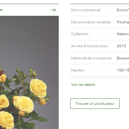
ge
Nom commercial
Ecrins
Dénomination variétale
Pouln
Collection
Nation
Année d'introduction
2015
Habitude de croissance
Buisso
Hauteur
100-1
Coloris de la fleur
Jaune
Voir les détails
Déscription de la fleur
Doubl
Trouver un producteur
Taille de la fleur
Entre 
Nombre de pétales
Plus d