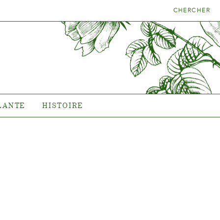
CHERCHER
LA BONNE
HISTOIRE
NTE
L'histoire de Poulsen Roser
A/S
LANTE
HISTOIRE