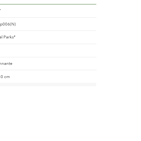
™
ap006(N)
al Parks
®
nnante
50 cm
 moyen
e
8 and 10 cm.
e 25