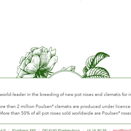
Paris
2008
Frankr
Silver
Baden
2008
Tyskla
Silver 
Monza
2008
Italien
Silver
Genev
2008
Schwei
 world-leader in the breeding of new pot roses and clematis for 
Bronze
Madri
re than 2 million Poulsen
clematis are produced under licence a
2008
Spanie
®
More than 50% of all pot roses sold worldwide are Poulsen
rose
®
Silver 
Tokyo
2008
Japan
 A/S
Kratbjerg 332
DK-3480 Fredensborg
48 48 30 28
post@poul