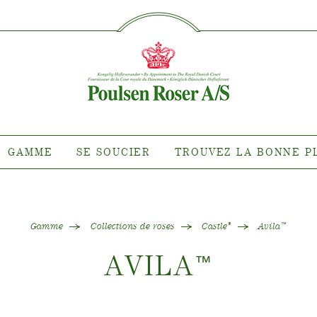
SØG PÅ DETTE SITE
MME
SE SOUCIER
TROUVEZ 
PLA
nte pour quel
Entretien des roses d'extérieur
roit ?
Entretien des roses d'intérieur
 de clématites
Entretien des clématites
ns de roses
d'extérieur
GAMME
SE SOUCIER
TROUVEZ LA BONNE P
tiana
Entretien des clématites
d'intérieur
 collections
Entretien des roses "Towne &
e de nos plantes
Country"
Gamme
Collections de roses
Castle
Avila
®
™
AVILA
™