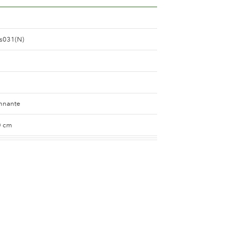
s031(N)
nnante
0 cm
léger et rose soutenu
e
5 and 8 cm.
e 25