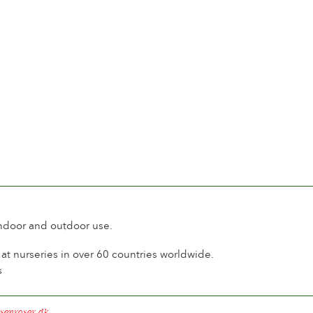
ig
 Medal Stadt Baden-Baden Gartenamt
-Baden
nd
Medal Associazione Italiana della Rosa
 Medal Concours International de Roses Nouvelles
e 26
z
indoor and outdoor use.
 Medal Ayuntamiento de Madrid
d
t nurseries in over 60 countries worldwide.
n
s
Medal (First Category) The Japan Rose Society
senroser.dk