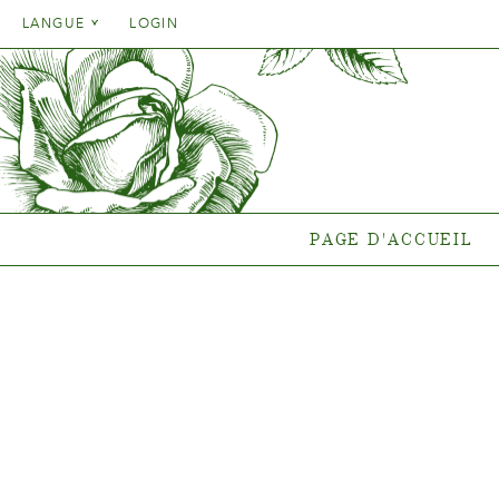
Danish
LANGUE
LOGIN
English
Danish
PAGE D'ACCUEIL
GA
French
English
German
Quelle pla
French
end
Italien
German
Collections
Spanish
Italien
Collectio
PAGE D'ACCUEIL
Spanish
Gen
Nouvelles
Points de vent
{{OBJ.PRODNAME}}
®
Salgsnavn: {{obj.ProdTradeName}}
. Sortsnavn: {{obj.ProdSegment}}.
®
MERE