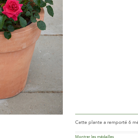
Période de floraison
Norma
Parfum de la fleur
Léger 
Longévité de la fleur
Jusqu´
Type de fleurs coupées
Plus de
Habitude de floraison
Florai
Feuillage
Brillan
Saine de la Plante
Très sa
Résistance de la Plante
Très ré
Mise à fruits
Non
Cette plante a remporté 6 mé
Montrer les médailles
Silver 