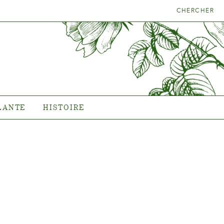
CHERCHER
LA BONNE
HISTOIRE
NTE
L'histoire de Poulsen Roser
A/S
LANTE
HISTOIRE