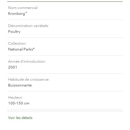
L'histoire de Poulsen Roser A/S
Nom commercial
Kronborg
™
Dénomination variétale
Poultry
Collection
National Parks
®
Année d'introduction
2001
Habitude de croissance
Buissonnante
Hauteur
100-150 cm
Synonyme(Canada)
Voir les détails
Redwood
™