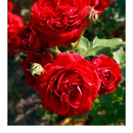
Entretien des roses d'extérieur
Nouvelles collections
Entretien des roses d'intérieur
Points de vente de nos plantes
Entretien des clématites d'extérieur
Entretien des clématites d'intérieur
SE SOUCIER
Entretien des roses "Towne & Country"
Entretien des roses d'extérieur
TROUVEZ LA BONNE PLANTE
Entretien des roses d'intérieur
Entretien des clématites d'extérieur
Entretien des clématites d'intérieur
HISTOIRE
Entretien des roses "Towne & Country"
L'histoire de Poulsen Roser A/S
TROUVEZ LA BONNE PLANTE
HISTOIRE