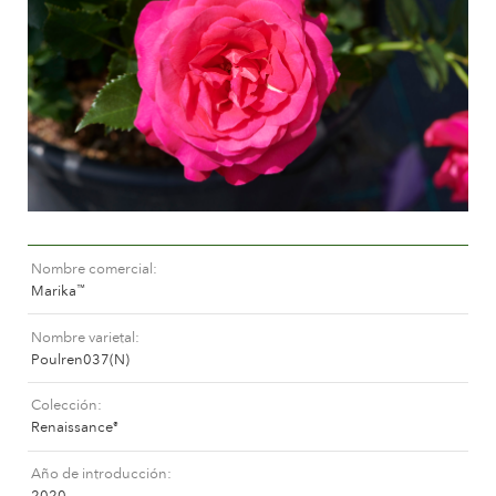
Cuidados para rosas de exterior
Nuevas colecciones
Cuidados para rosas de interior
Donde comprar nuestras plantas
Cuidados para clematis de exterior
Cuidados para clematis de interior
CUIDADOS
Cuidar un “Towne & Contry”
Cuidados para rosas de exterior
ENCUENTRA LA PLANTA ADECUADA
Cuidados para rosas de interior
Cuidados para clematis de exterior
Nombre comercial
Cuidados para clematis de interior
HISTORIA
Marika
™
Cuidar un “Towne & Contry”
Nombre varietal
La compañía
Poulren037(N)
ENCUENTRA LA PLANTA ADECUADA
Colección
Renaissance
®
HISTORIA
Año de introducción
2020