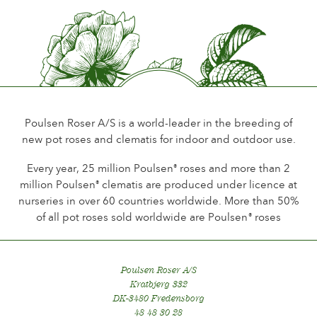
Perfume de la flor
Scented
Durabilidad de las flores
Up to 10 days
Tipo de flor cortada
Spray
Poulsen Roser A/S is a world-leader in the breeding of
new pot roses and clematis for indoor and outdoor use.
Hábito de floración
Continuous flowering
Every year, 25 million Poulsen
roses and more than 2
®
million Poulsen
clematis are produced under licence at
®
Follaje
nurseries in over 60 countries worldwide. More than 50%
Normal
of all pot roses sold worldwide are Poulsen
roses
®
Salud de la planta
Healthy
Poulsen Roser A/S
Kratbjerg 332
DK-3480 Fredensborg
48 48 30 28