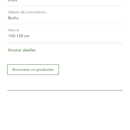
La compañía
Hábito de crecimiento
Bushy
Altura
100-150 cm
Color de la flor
Mostrar detalles
Medium pink
Descripción de la flor
Encontrar un productor
Double
Tamaño de la flor
Between 8 and 10 cm.
Número de pétalos
Between 25 and 50
Periodo de floración
Normal