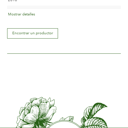
La compañía
Color de la flor
Mostrar detalles
Apricot blend (with tones of other hues)
Encontrar un productor