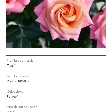
Cuidados para rosas de exterior
Nuevas colecciones
Cuidados para rosas de interior
Donde comprar nuestras plantas
Cuidados para clematis de exterior
Cuidados para clematis de interior
CUIDADOS
Cuidar un “Towne & Contry”
Cuidados para rosas de exterior
ENCUENTRA LA PLANTA ADECUADA
Cuidados para rosas de interior
Cuidados para clematis de exterior
Nombre comercial
Cuidados para clematis de interior
HISTORIA
Tikal
™
Cuidar un “Towne & Contry”
Nombre varietal
La compañía
Poulpal085(N)
ENCUENTRA LA PLANTA ADECUADA
Colección
Palace
®
HISTORIA
Año de introducción
2018