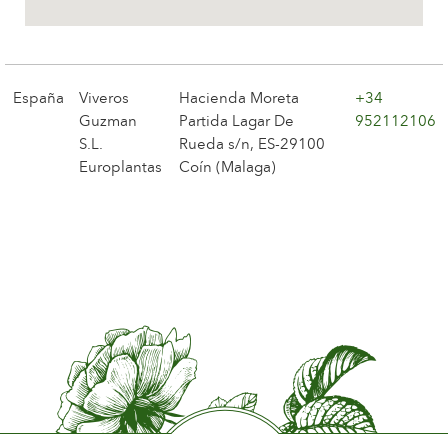
La compañía
España
Viveros
Hacienda Moreta
+34
Guzman
Partida Lagar De
952112106
S.L.
Rueda s/n, ES-29100
Europlantas
Coín (Malaga)