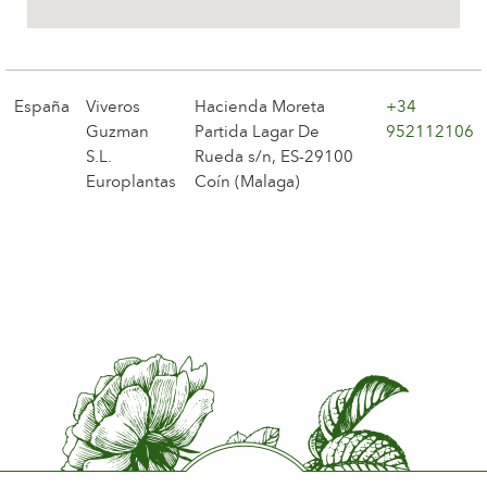
La compañía
España
Viveros
Hacienda Moreta
+34
Guzman
Partida Lagar De
952112106
S.L.
Rueda s/n, ES-29100
Europlantas
Coín (Malaga)