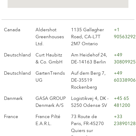
La compañía
Canada
Aldershot
1135 Gallagher
+1
Greenhouses
Road, CA-L7T
90563292
Ltd.
2M7 Ontario
Deutschland
Curt Haubitz
Am Heidehof 24,
+49
& Co. GmbH
DE-14163 Berlin
30809925
Deutschland
GartenTrends
Auf dem Berg 7,
+49
UG
DE-35519
60338906
Rockenberg
Danmark
GASA GROUP
Logistikvej 4, DK -
+45 65
Denmark A/S
5250 Odense SV
481200
France
France Pilté
73 Route de
+33
E.A.R.L.
Paris, FR-45270
23890128
Quiers sur