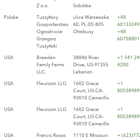
Z.o.o.
Sobótka
Polska
Tuszyńscy
ulica Warzawska
+48
Gospodarstwo
60, PL-05-805
60133249
Ogrodnicze
Otrebusy
+48
Grzegorz
60758801
Tuszyński
USA
Breeden
38846 River
+1 541 24
Family Farms
Drive, US-97355
4200
LLC.
Lebanon
USA
Fleurizon LLG
1602 Grace
+1
Court, US-CA-
80538989
93010 Camarillo
USA
Fleurizon LLG
1602 Grace
+1
Court, US-CA-
80538989
93010 Camarillo
USA
Francis Roses
1110 E Missouri
+ (623)77