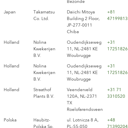
Bezonde
Japan
Takamatsu
Daiichi Mitoya
+81
Co. Ltd.
Building 2 Floor,
47199813
JP-277-0011
Chiba
Holland
Nolina
Oudendijkseweg
+31
Kwekerijen
11, NL-2481 KE
17251826
B.V.
Woubrugge
Holland
Nolina
Oudendijkseweg
+31
Kwekerijen
11, NL-2481 KE
17251826
B.V.
Woubrugge
Holland
Straathof
Veenderveld
+31 71
Plants B.V.
120A, NL-2371
3310520
TX
Roelofarendsveen
Polska
Haubitz-
ul. Lotnicza 8 A,
+48
Polska Sp.
PL-55-050
71390204