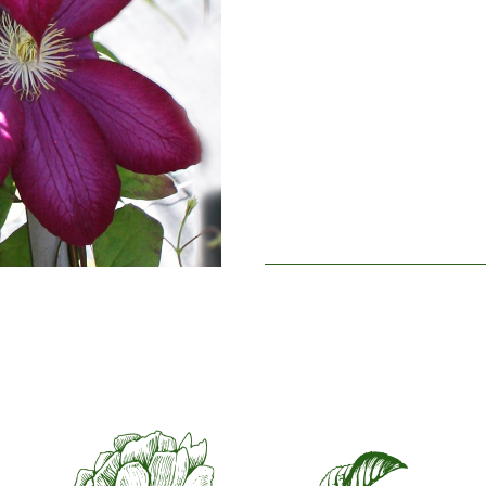
Blütezeit
Früh
Duft
Wenig 
Haltbarkeit der Blüten
Bis 18
Art der Schnittblume
Einzeln
Laub
Norma
Winterhärte
Winter
Hagebuttenbildung
Nein