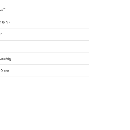
on
™
18(N)
i
®
buschig
00 cm
ot
h
en 10 and 15 cm.
r als 15