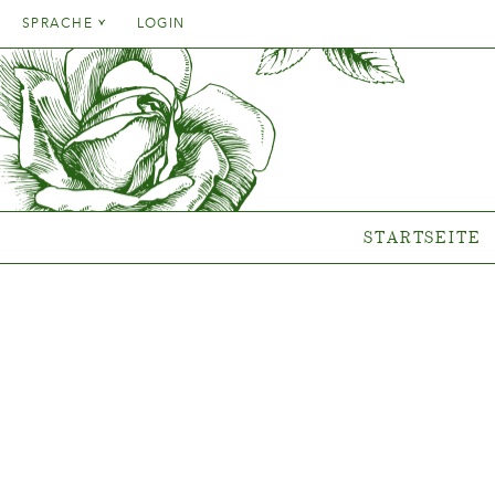
Danish
SPRACHE
LOGIN
English
Danish
STARTSEITE
SORT
French
English
German
Welche P
French
Italien
Clematis-
German
Rosen-Ko
Spanish
Italien
Gen
STARTSEITE
Spanish
Neue Ko
Wo unsere Pfl
s
{{OBJ.PRODNAME}}
®
Salgsnavn: {{obj.ProdTradeName}}
. Sortsnavn: {{obj.ProdSegment}}.
®
MERE