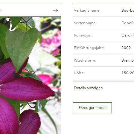
n
Verkaufsname
Bourb
Sortenname
Evipo0
Kollektion
Gardin
Einführungsjahr
2002
Wuchsform
Breit, 
Höhe
150-2
Blütenfarbe
Mittelr
Details anzeigen
Blütenbeschreibung
Einfac
Erzeuger finden
Blütengröße
Zwisch
Anzahl Blütenblätter
Wenige