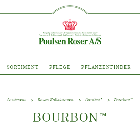
SØG PÅ DETTE SITE
IMENT
PFLEGE
PFLANZE
flanze wo?
Pflege von Freilandrosen
Kollektionen
Pflege von Zimmerrosen
llektionen
Pflege von Freilandclematis
tiana
Pflege von Zimmerclematis
SORTIMENT
PFLEGE
PFLANZENFINDER
llektionen
Pflege Ort & Land
anzen erhältlich
ind
Sortiment
Rosen-Kollektionen
Gardini
Bourbon
®
™
BOURBON
™