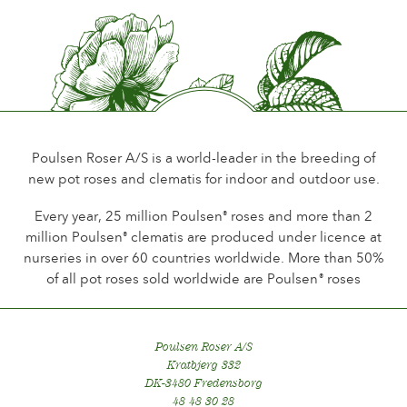
Duft
Leichter Duft
Haltbarkeit der Blüten
Bis 18 Tage
Art der Schnittblume
Mehere blüten auf dem Stiel
Poulsen Roser A/S is a world-leader in the breeding of
new pot roses and clematis for indoor and outdoor use.
Blühgewohnheit
Dauer Blütede
Every year, 25 million Poulsen
roses and more than 2
®
million Poulsen
clematis are produced under licence at
®
Laub
nurseries in over 60 countries worldwide. More than 50%
Normal
of all pot roses sold worldwide are Poulsen
roses
®
Gesundheit
Sehr gesund
Poulsen Roser A/S
Winterhärte
Kratbjerg 332
Winterhart
DK-3480 Fredensborg
48 48 30 28