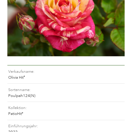
Pflege von Freilandrosen
Neue Kollektionen
Pflege von Zimmerrosen
Wo unsere Pflanzen erhältlich sind
Pflege von Freilandclematis
Pflege von Zimmerclematis
PFLEGE
Pflege Ort & Land
Pflege von Freilandrosen
PFLANZENFINDER
Pflege von Zimmerrosen
Pflege von Freilandclematis
Verkaufsname
Pflege von Zimmerclematis
GESCHICHTE
Olivia Hit
®
Pflege Ort & Land
Sortenname
Das Unternehmen
Poulpah124(N)
PFLANZENFINDER
Kollektion
PatioHit
®
GESCHICHTE
Einführungsjahr
2022