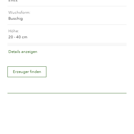
Das Unternehmen
Wuchsform
Buschig
Höhe
20 - 40 cm
Blütenfarbe
Details anzeigen
Rot gemischt (rot mit Farbtönen, gelb, orange, etc.)
Blütenbeschreibung
Erzeuger finden
Gefüllt
Blütengröße
Zwischen 5 and 8 cm.
Anzahl Blütenblätter
Mehr als 25
Blütezeit
Normal