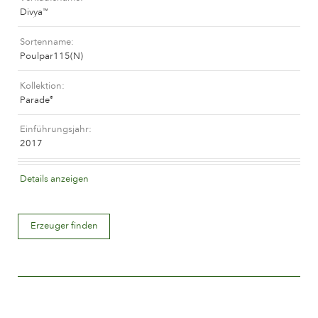
Divya
™
Das Unternehmen
Sortenname
Poulpar115(N)
Kollektion
Parade
®
Einführungsjahr
2017
Blütenfarbe
Details anzeigen
Dunkelrot
Erzeuger finden