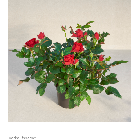
Pflege von Freilandrosen
Neue Kollektionen
Pflege von Zimmerrosen
Wo unsere Pflanzen erhältlich sind
Pflege von Freilandclematis
Pflege von Zimmerclematis
PFLEGE
Pflege Ort & Land
Pflege von Freilandrosen
PFLANZENFINDER
Pflege von Zimmerrosen
Pflege von Freilandclematis
Pflege von Zimmerclematis
GESCHICHTE
Pflege Ort & Land
Das Unternehmen
PFLANZENFINDER
GESCHICHTE
Verkaufsname