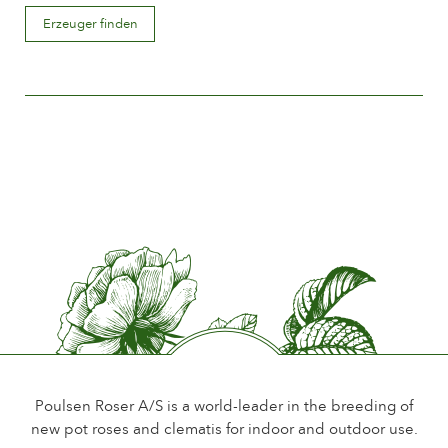
Blütenbeschreibung
Erzeuger finden
Gefüllt
Blütengröße
Zwischen 8 and 10 cm.
Anzahl Blütenblätter
Mehr als 25
Blütezeit
Früh
Duft
Wenig oder kein Duft
Haltbarkeit der Blüten
Bis 18 Tage
Art der Schnittblume
Mehere blüten auf dem Stiel
Poulsen Roser A/S is a world-leader in the breeding of
new pot roses and clematis for indoor and outdoor use.
Blühgewohnheit