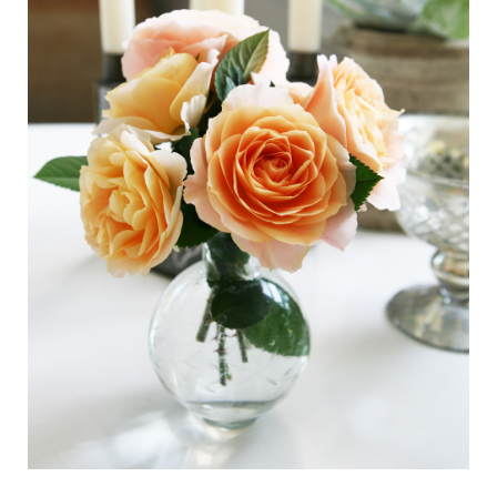
Pflege von Freilandrosen
Neue Kollektionen
Pflege von Zimmerrosen
Wo unsere Pflanzen erhältlich sind
Pflege von Freilandclematis
Pflege von Zimmerclematis
PFLEGE
Pflege Ort & Land
Pflege von Freilandrosen
PFLANZENFINDER
Pflege von Zimmerrosen
Pflege von Freilandclematis
Pflege von Zimmerclematis
GESCHICHTE
Pflege Ort & Land
Das Unternehmen
PFLANZENFINDER
GESCHICHTE