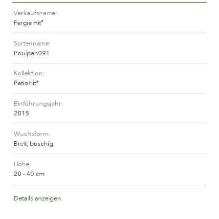
Das Unternehmen
Verkaufsname
Fergie Hit
®
Sortenname
Poulpah091
Kollektion
PatioHit
®
Einführungsjahr
2015
Wuchsform
Breit, buschig
Höhe
20 - 40 cm
Blütenfarbe
Details anzeigen
Aprikofarben gemischt (mit Tönen anderer Farben)