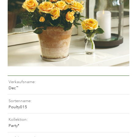
Pflege von Freilandrosen
Neue Kollektionen
Pflege von Zimmerrosen
Wo unsere Pflanzen erhältlich sind
Pflege von Freilandclematis
Pflege von Zimmerclematis
PFLEGE
Pflege Ort & Land
Pflege von Freilandrosen
PFLANZENFINDER
Pflege von Zimmerrosen
Pflege von Freilandclematis
Pflege von Zimmerclematis
GESCHICHTE
Verkaufsname
Pflege Ort & Land
Dec
™
Das Unternehmen
Sortenname
PFLANZENFINDER
Poulty015
Kollektion
Party
®
GESCHICHTE