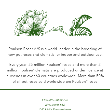
Früh
Duft
Wenig oder kein Duft
Haltbarkeit der Blüten
Bis 10 Tage
Art der Schnittblume
Mehere blüten auf dem Stiel
Poulsen Roser A/S is a world-leader in the breeding of
new pot roses and clematis for indoor and outdoor use.
Blühgewohnheit
Dauer Blütede
Every year, 25 million Poulsen
roses and more than 2
®
million Poulsen
clematis are produced under licence at
®
Laub
nurseries in over 60 countries worldwide. More than 50%
Normal
of all pot roses sold worldwide are Poulsen
roses
®
Gesundheit
Sehr gesund
Poulsen Roser A/S
Kratbjerg 332
DK-3480 Fredensborg