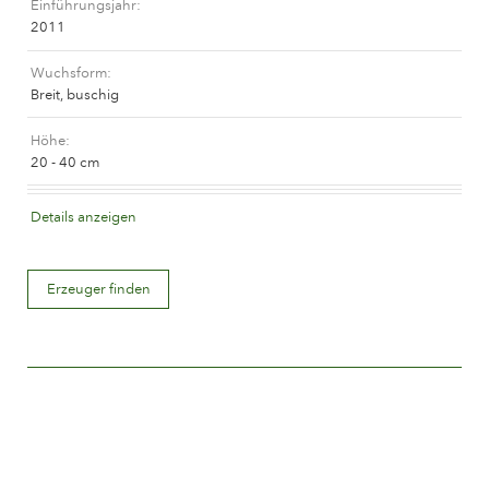
Einführungsjahr
Das Unternehmen
2011
Wuchsform
Breit, buschig
Höhe
20 - 40 cm
Blütenfarbe
Details anzeigen
Aprikofarben gemischt (mit Tönen anderer Farben)
Blütenbeschreibung
Erzeuger finden
Gefüllt
Blütengröße
Zwischen 5 and 8 cm.
Anzahl Blütenblätter
Mehr als 25
Blütezeit