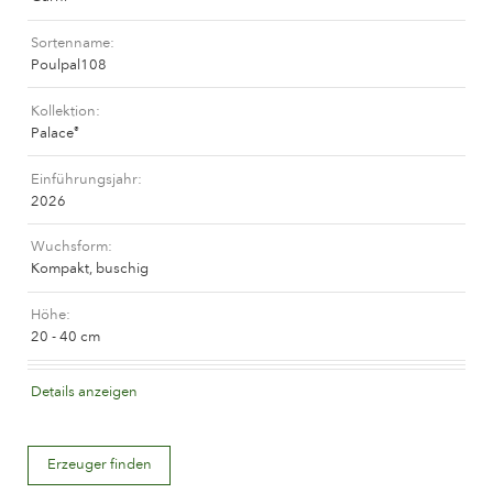
Pflege von Freilandrosen
Neue Kollektionen
Pflege von Zimmerrosen
Sortenname
Wo unsere Pflanzen erhältlich sind
Poulpal108
Pflege von Freilandclematis
Pflege von Zimmerclematis
Kollektion
PFLEGE
Pflege Ort & Land
Palace
®
Pflege von Freilandrosen
Einführungsjahr
PFLANZENFINDER
2026
Pflege von Zimmerrosen
Pflege von Freilandclematis
Wuchsform
Kompakt, buschig
Pflege von Zimmerclematis
GESCHICHTE
Pflege Ort & Land
Höhe
20 - 40 cm
Das Unternehmen
PFLANZENFINDER
Blütenfarbe
Details anzeigen
Zartrosa
Blütenbeschreibung
GESCHICHTE
Erzeuger finden
Gefüllt