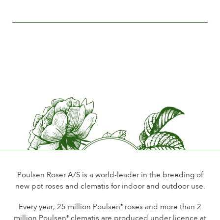
Das Unternehmen
Blütengröße
Zwischen 5 and 8 cm.
Anzahl Blütenblätter
Mehr als 25
Blütezeit
Normal
Duft
Wenig oder kein Duft
Haltbarkeit der Blüten
Bis 18 Tage
Art der Schnittblume
Mehere blüten auf dem Stiel
Poulsen Roser A/S is a world-leader in the breeding of
new pot roses and clematis for indoor and outdoor use.
Blühgewohnheit
Dauer Blütede
Every year, 25 million Poulsen
roses and more than 2
®
million Poulsen
clematis are produced under licence at
®