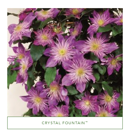
Höhe
100-150 cm
CRYSTAL FOUNTAIN
™