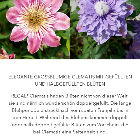
Pflege von Freilandrosen
Neue Kollektionen
Pflege von Zimmerrosen
Wo unsere Pflanzen erhältlich sind
Pflege von Freilandclematis
Pflege von Zimmerclematis
PFLEGE
Pflege Ort & Land
Pflege von Freilandrosen
PFLANZENFINDER
Pflege von Zimmerrosen
Pflege von Freilandclematis
Pflege von Zimmerclematis
ELEGANTE GROSSBLUMIGE CLEMATIS MIT GEFÜLLTEN
GESCHICHTE
UND HALBGEFÜLLTEN BLÜTEN
Pflege Ort & Land
REGAL
Clematis haben Blüten nicht von dieser Welt,
®
Das Unternehmen
sie sind nämlich wunderschön doppeltgefüllt. Die lange
PFLANZENFINDER
Blühperiode erstreckt sich vom späten Frühjahr bis in
den Herbst. Während des Blühens kommen doppelt
oder halb doppelt gefüllte Blüten zum Vorschein, die
GESCHICHTE
bei Clematis eine Seltenheit sind.