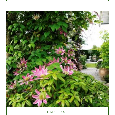
Mauve (lavendel und purpurn)
Höhe
150-200 cm
EMPRESS
™