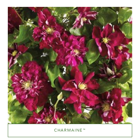
CHARMAINE
™
Dunkelrot