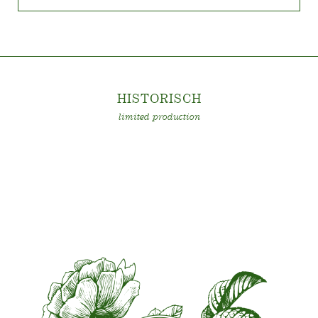
Mauve (lavendel und purpurn)
Höhe
150-200 cm
HISTORISC
H
limited production