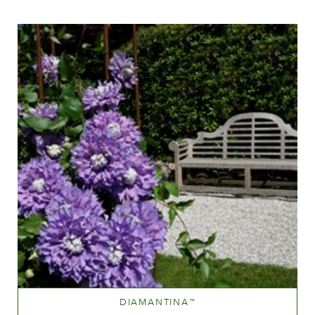
Mauve (lavendel und purpurn)
Höhe
150-200 cm
DIAMANTINA
™