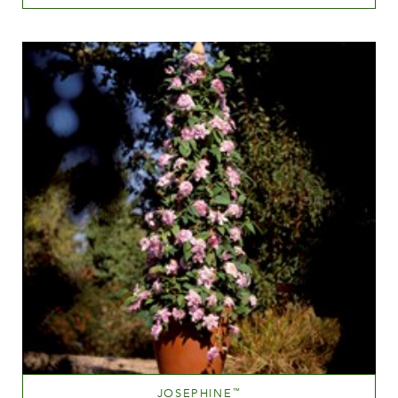
Zartrosa
Höhe
150-200 cm
JOSEPHINE
™