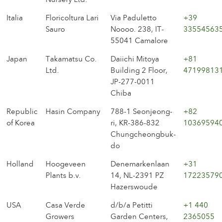
Italia
Floricoltura Lari
Via Paduletto
+39
Sauro
Noooo. 238, IT-
33554563
55041 Camalore
Japan
Takamatsu Co.
Daiichi Mitoya
+81
Ltd.
Building 2 Floor,
47199813
JP-277-0011
Chiba
Republic
Hasin Company
788-1 Seonjeong-
+82
of Korea
ri, KR-386-832
10369594
Chungcheongbuk-
do
Holland
Hoogeveen
Denemarkenlaan
+31
Plants b.v.
14, NL-2391 PZ
17223579
Hazerswoude
USA
Casa Verde
d/b/a Petitti
+1 440
Growers
Garden Centers,
2365055