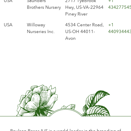
USA
Saunders
2717 TyeBrook
+1
Brothers Nursery
Hwy, US-VA-22964
43427754
Piney River
USA
Willoway
4534 Center Road,
+1
Nurseries Inc.
US-OH 44011-
44093444
Avon