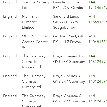
England
Jasmine Nursery
Lynn Road, GB-
+44
Ltd.
PE14 7QZ Cambs
19454666
England
N L Plant
Sandfield Lane,
+44
Nurseries
GB-WR11 7QS
13864420
Limited
Sedgeberrow
England
Otter Nurseries
Gosford Road, GB-
+44
Garden Centres
EX11 1LZ Devon
14048158
ltd.
England
The Guernsey
Braye Vineries, CI-
+44
Clematis
GY3 5RP Guernsey
14812459
Nursery Ltd.
England
The Guernsey
Braye Vineries, CI-
+44
Clematis
GY3 5RP Guernsey
14812459
Nursery Ltd.
England
The Guernsey
Braye Vineries, CI-
+44
Clematis
GY3 5RP Guernsey
14812459
Nursery Ltd.