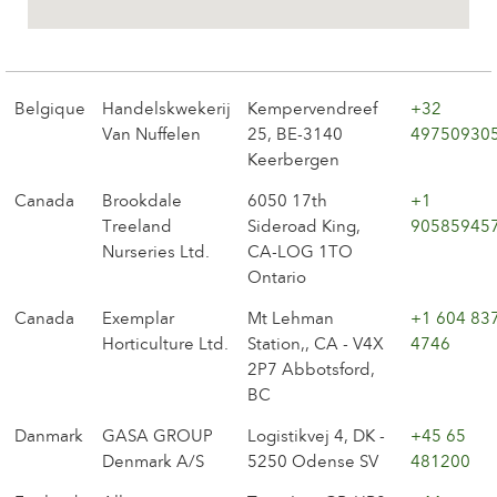
Das Unternehmen
Belgique
Handelskwekerij
Kempervendreef
+32
Van Nuffelen
25, BE-3140
49750930
Keerbergen
Canada
Brookdale
6050 17th
+1
Treeland
Sideroad King,
90585945
Nurseries Ltd.
CA-LOG 1TO
Ontario
Canada
Exemplar
Mt Lehman
+1 604 83
Horticulture Ltd.
Station,, CA - V4X
4746
2P7 Abbotsford,
BC
Danmark
GASA GROUP
Logistikvej 4, DK -
+45 65
Denmark A/S
5250 Odense SV
481200