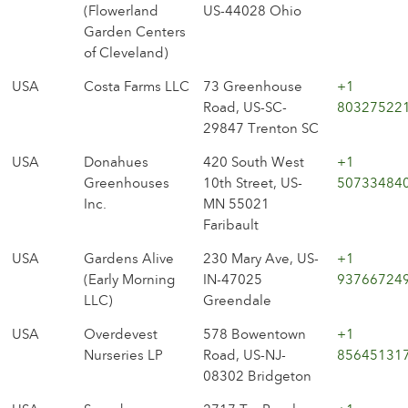
(Flowerland
US-44028 Ohio
Garden Centers
of Cleveland)
USA
Costa Farms LLC
73 Greenhouse
+1
Road, US-SC-
80327522
29847 Trenton SC
USA
Donahues
420 South West
+1
Greenhouses
10th Street, US-
50733484
Inc.
MN 55021
Faribault
USA
Gardens Alive
230 Mary Ave, US-
+1
(Early Morning
IN-47025
93766724
LLC)
Greendale
USA
Overdevest
578 Bowentown
+1
Nurseries LP
Road, US-NJ-
85645131
08302 Bridgeton