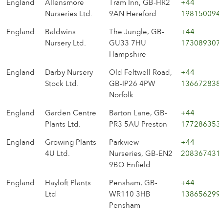
England
Allensmore
Tram Inn, GB-HR2
+44
Nurseries Ltd.
9AN Hereford
19815009
England
Baldwins
The Jungle, GB-
+44
Nursery Ltd.
GU33 7HU
17308930
Hampshire
England
Darby Nursery
Old Feltwell Road,
+44
Stock Ltd.
GB-IP26 4PW
13667283
Norfolk
England
Garden Centre
Barton Lane, GB-
+44
Plants Ltd.
PR3 5AU Preston
17728635
England
Growing Plants
Parkview
+44
4U Ltd.
Nurseries, GB-EN2
20836743
9BQ Enfield
England
Hayloft Plants
Pensham, GB-
+44
Ltd
WR110 3HB
13865629
Pensham