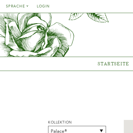
Danish
SPRACHE
LOGIN
English
Danish
STARTSEITE
SORT
French
English
German
Welche P
French
Italien
Clematis-
German
Rosen-Ko
Spanish
Italien
Gen
STARTSEITE
Spanish
Neue Ko
Wo unsere Pfl
s
{{OBJ.PRODNAME}}
®
Salgsnavn: {{obj.ProdTradeName}}
. Sortsnavn: {{obj.ProdSegment}}.
®
KOLLEKTION
MERE