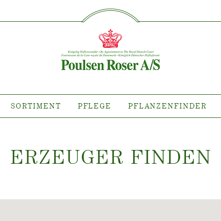
SØG PÅ DETTE SITE
IMENT
PFLEGE
PFLANZE
flanze wo?
Pflege von Freilandrosen
Kollektionen
Pflege von Zimmerrosen
llektionen
Pflege von Freilandclematis
tiana
Pflege von Zimmerclematis
SORTIMENT
PFLEGE
PFLANZENFINDER
llektionen
Pflege Ort & Land
anzen erhältlich
ind
ERZEUGER FINDE
N