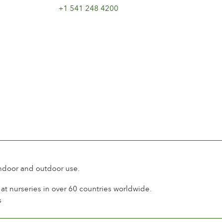
+1 541 248 4200
indoor and outdoor use.
t nurseries in over 60 countries worldwide.
s