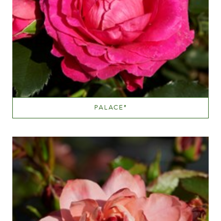
PALACE
®
Scopri di più