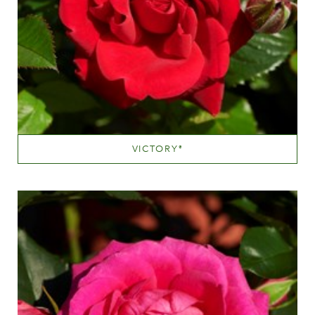
VICTORY
®
Scopri di più