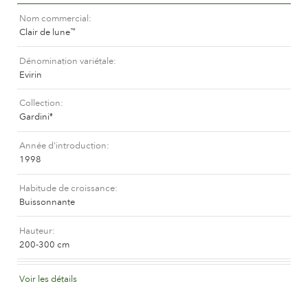
L'histoire de Poulsen Roser A/S
Nom commercial
Clair de lune
™
Dénomination variétale
Evirin
Collection
Gardini
®
Année d'introduction
1998
Habitude de croissance
Buissonnante
Hauteur
200-300 cm
Coloris de la fleur
Voir les détails
Blanc ou presque blanc