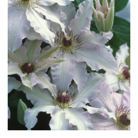
Entretien des roses d'extérieur
Nouvelles collections
Entretien des roses d'intérieur
Points de vente de nos plantes
Entretien des clématites d'extérieur
Entretien des clématites d'intérieur
SE SOUCIER
Entretien des roses "Towne & Country"
Entretien des roses d'extérieur
TROUVEZ LA BONNE PLANTE
Entretien des roses d'intérieur
Entretien des clématites d'extérieur
Entretien des clématites d'intérieur
HISTOIRE
Entretien des roses "Towne & Country"
L'histoire de Poulsen Roser A/S
TROUVEZ LA BONNE PLANTE
HISTOIRE