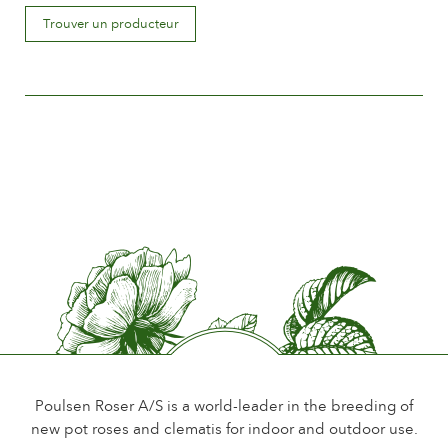
Déscription de la fleur
Trouver un producteur
Simple
Taille de la fleur
Plus que15 cm.
Nombre de pétales
Moins de 15
Période de floraison
Normale
Parfum de la fleur
Léger ou sans parfum
Longévité de la fleur
Jusqu´à 18 jours
Type de fleurs coupées
Une Fleur par tige
Poulsen Roser A/S is a world-leader in the breeding of
new pot roses and clematis for indoor and outdoor use.
Feuillage