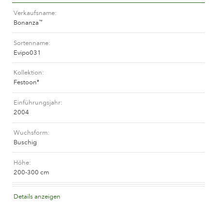
Das Unternehmen
Verkaufsname
Bonanza
™
Sortenname
Evipo031
Kollektion
Festoon
®
Einführungsjahr
2004
Wuchsform
Buschig
Höhe
200-300 cm
Blütenfarbe
Details anzeigen
Mauve (lavendel und purpurn)