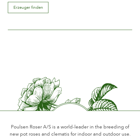
Blütenbeschreibung
Erzeuger finden
Einfach
Blütengröße
Zwischen 5 and 8 cm.
Anzahl Blütenblätter
Weniger als 15
Blütezeit
Normal
Duft
Wenig oder kein Duft
Haltbarkeit der Blüten
Bis 10 Tage
Art der Schnittblume
Mehere blüten auf dem Stiel
Poulsen Roser A/S is a world-leader in the breeding of
new pot roses and clematis for indoor and outdoor use.
Laub