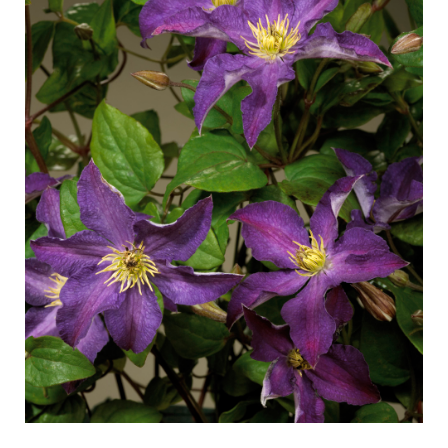
Pflege von Freilandrosen
Neue Kollektionen
Pflege von Zimmerrosen
Wo unsere Pflanzen erhältlich sind
Pflege von Freilandclematis
Pflege von Zimmerclematis
PFLEGE
Pflege Ort & Land
Pflege von Freilandrosen
PFLANZENFINDER
Pflege von Zimmerrosen
Pflege von Freilandclematis
Pflege von Zimmerclematis
GESCHICHTE
Pflege Ort & Land
Das Unternehmen
PFLANZENFINDER
GESCHICHTE