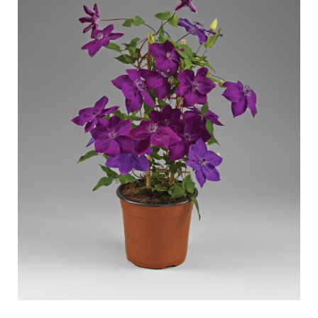
Pflege von Freilandrosen
Neue Kollektionen
Pflege von Zimmerrosen
Wo unsere Pflanzen erhältlich sind
Pflege von Freilandclematis
Pflege von Zimmerclematis
PFLEGE
Pflege Ort & Land
Pflege von Freilandrosen
PFLANZENFINDER
Pflege von Zimmerrosen
Pflege von Freilandclematis
Pflege von Zimmerclematis
GESCHICHTE
Pflege Ort & Land
Das Unternehmen
PFLANZENFINDER
GESCHICHTE