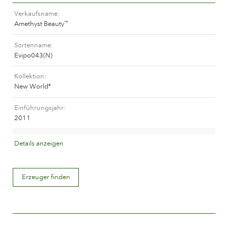
Das Unternehmen
Verkaufsname
Amethyst Beauty
™
Sortenname
Evipo043(N)
Kollektion
New World
®
Einführungsjahr
2011
Blütenfarbe
Details anzeigen
Mauve (lavendel und purpurn)
Erzeuger finden