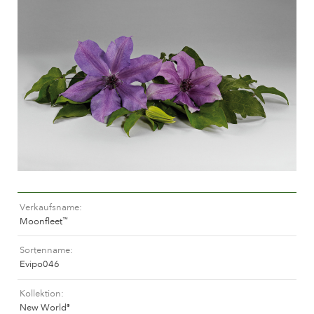
Pflege von Freilandrosen
Neue Kollektionen
Pflege von Zimmerrosen
Wo unsere Pflanzen erhältlich sind
Pflege von Freilandclematis
Pflege von Zimmerclematis
PFLEGE
Pflege Ort & Land
Pflege von Freilandrosen
PFLANZENFINDER
Pflege von Zimmerrosen
Pflege von Freilandclematis
Pflege von Zimmerclematis
GESCHICHTE
Pflege Ort & Land
Verkaufsname
Das Unternehmen
Moonfleet
™
PFLANZENFINDER
Sortenname
Evipo046
GESCHICHTE
Kollektion
New World
®