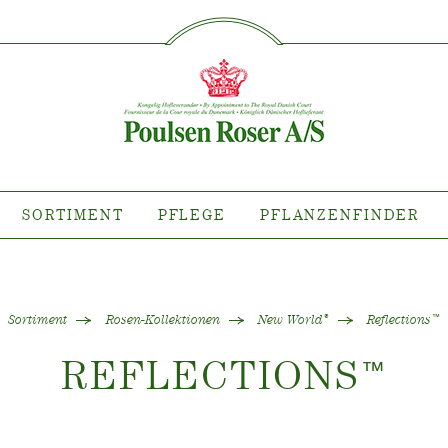
SØG PÅ DETTE SITE
IMENT
PFLEGE
PFLANZE
flanze wo?
Pflege von Freilandrosen
Kollektionen
Pflege von Zimmerrosen
llektionen
Pflege von Freilandclematis
tiana
Pflege von Zimmerclematis
SORTIMENT
PFLEGE
PFLANZENFINDER
llektionen
Pflege Ort & Land
anzen erhältlich
ind
Sortiment
Rosen-Kollektionen
New World
Reflections
®
™
REFLECTIONS
™