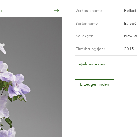
n
Verkaufsname
Reflect
Sortenname
Evipo0
Kollektion
New W
Einführungsjahr
2015
Blütenfarbe
Mauve 
Details anzeigen
Erzeuger finden