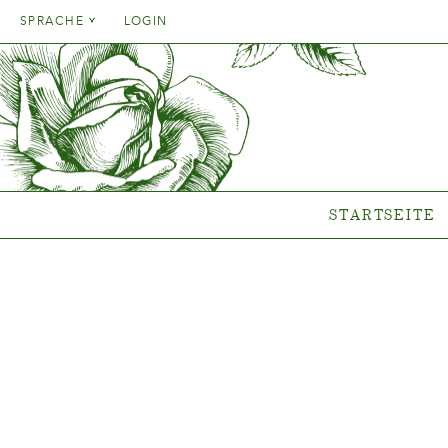
Danish
SPRACHE
LOGIN
English
Danish
STARTSEITE
SORT
French
English
German
Welche P
French
Italien
Clematis-
German
Rosen-Ko
Spanish
Italien
Gen
STARTSEITE
Spanish
Neue Ko
Wo unsere Pfl
s
{{OBJ.PRODNAME}}
®
Salgsnavn: {{obj.ProdTradeName}}
. Sortsnavn: {{obj.ProdSegment}}.
®
MERE