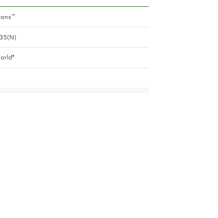
ions
™
35(N)
orld
®
(lavendel und purpurn)